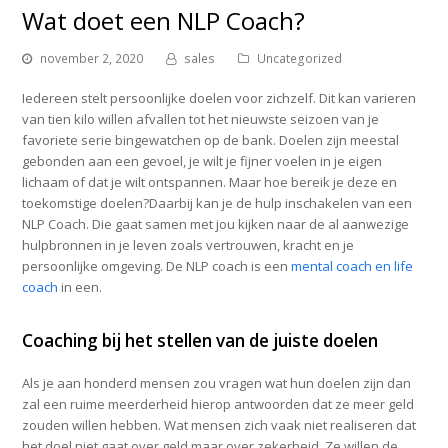
Wat doet een NLP Coach?
november 2, 2020
sales
Uncategorized
Iedereen stelt persoonlijke doelen voor zichzelf. Dit kan varieren
van tien kilo willen afvallen tot het nieuwste seizoen van je
favoriete serie bingewatchen op de bank. Doelen zijn meestal
gebonden aan een gevoel, je wilt je fijner voelen in je eigen
lichaam of dat je wilt ontspannen. Maar hoe bereik je deze en
toekomstige doelen?Daarbij kan je de hulp inschakelen van een
NLP Coach. Die gaat samen met jou kijken naar de al aanwezige
hulpbronnen in je leven zoals vertrouwen, kracht en je
persoonlijke omgeving. De NLP coach is een
mental coach en life
coach
in een.
Coaching bij het stellen van de juiste doelen
Als je aan honderd mensen zou vragen wat hun doelen zijn dan
zal een ruime meerderheid hierop antwoorden dat ze meer geld
zouden willen hebben. Wat mensen zich vaak niet realiseren dat
het doel niet gaat over geld maar over zekerheid. Ze willen de