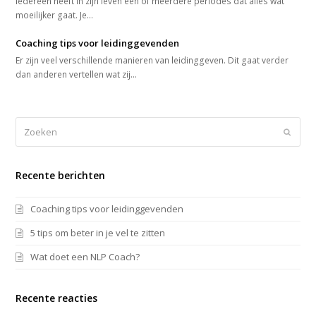
Iedereen heeft in zijn leven een of meerdere periodes dat alles wat
moeilijker gaat. Je…
Coaching tips voor leidinggevenden
Er zijn veel verschillende manieren van leidinggeven. Dit gaat verder
dan anderen vertellen wat zij…
Zoeken
Verze
Recente berichten
Coaching tips voor leidinggevenden
5 tips om beter in je vel te zitten
Wat doet een NLP Coach?
Recente reacties