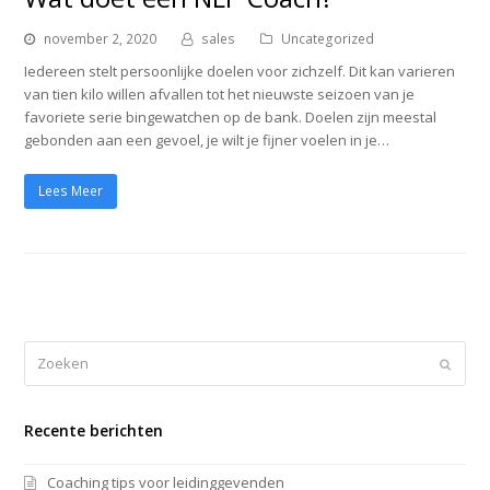
november 2, 2020
sales
Uncategorized
Iedereen stelt persoonlijke doelen voor zichzelf. Dit kan varieren
van tien kilo willen afvallen tot het nieuwste seizoen van je
favoriete serie bingewatchen op de bank. Doelen zijn meestal
gebonden aan een gevoel, je wilt je fijner voelen in je…
Lees Meer
Zoeken
Verze
Recente berichten
Coaching tips voor leidinggevenden